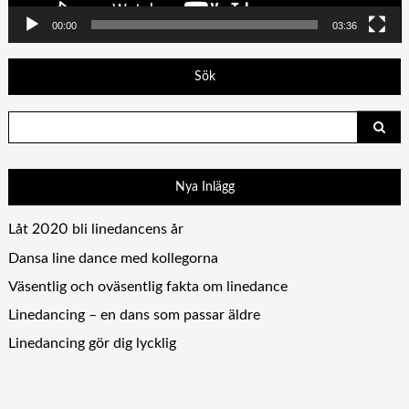
00:00
03:36
Sök
Search
for:
Nya Inlägg
Låt 2020 bli linedancens år
Dansa line dance med kollegorna
Väsentlig och oväsentlig fakta om linedance
Linedancing – en dans som passar äldre
Linedancing gör dig lycklig